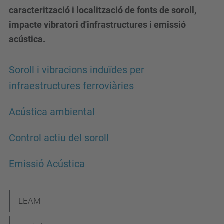
caracterització i localització de fonts de soroll,
impacte vibratori d'infrastructures i emissió
acústica.
Soroll i vibracions induïdes per
infraestructures ferroviàries
Acústica ambiental
Control actiu del soroll
Emissió Acústica
N
LEAM
a