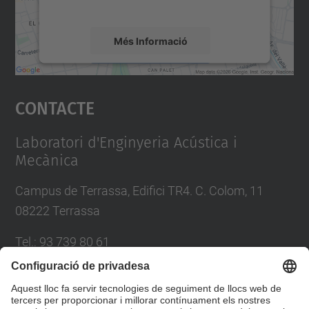
mapa.
Més Informació
Accepta
Contacte
powered by
Usercentrics Consent
Management Platform
Laboratori d'Enginyeria Acústica i
Mecànica
Campus de Terrassa, Edifici TR4. C. Colom, 11
08222 Terrassa
Tel.
:
93 739 80 61
Fax
:
93 739 80 22
E-mail
:
jordi.romeu@upc.edu