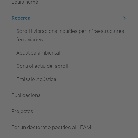
Equip humà
v
e
Recerca
g
Soroll i vibracions induïdes per infraestructures
a
ferroviàries
c
Acústica ambiental
i
Control actiu del soroll
ó
Emissió Acústica
Publicacions
Projectes
Fer un doctorat o postdoc al LEAM